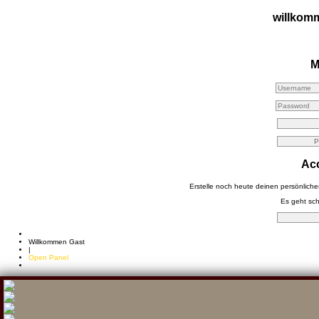
willkom
M
Acc
Erstelle noch heute deinen persönlich
Es geht schn
Willkommen Gast
|
Open Panel