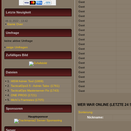
Gast
Gast
Gast
Letzte Neuigkeit
Gast
Gast
06.11.2022 - 13:42
•
Game Over
Gast
Gast
Umfrage
Gast
Gast
keine aktive Umfrage
Gast
•
zeige Umfragen
Gast
Gast
Zufälliges Bild
Gast
Gast
Gast
Gast
Dateien
Gast
• 1.
HlSW Admin Tool (1869)
Gast
• 2.
TacticalOps3.5 - Admin Tabs- (1761)
Gast
• 3.
TacticalOps Masterserver Fix (1743)
Gast
• 4.
ONE PROG (1721)
• 5.
Michi´s Framrates (1705)
WER WAR ONLINE (LETZTE 24
Sponsoren
Sortierung:
Hauptsponsor
Nickname:
Server