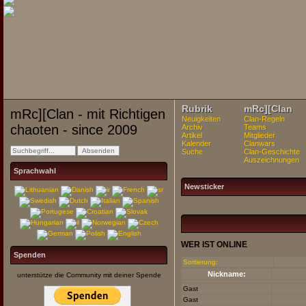
Rubrik
mRc][Clan
mRc][Clan - mit Richtigen
Neuigkeiten
Clan-Regeln
chaoten - since 2009
Archiv
Teams
Artikel
Mitglieder
Kalender
Clanwars
Suche
Clan-Geschichte
Auszeichnungen
Sprachwahl
Newsticker
WER IST ONLINE
Spenden
Sortierung:
Nickname:
unterstütze die Community mit deiner Spende
Gast
Gast