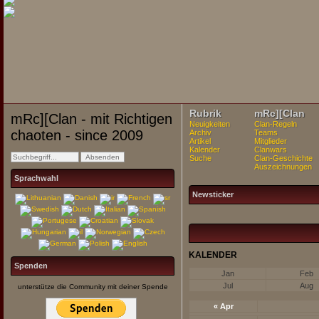
Rubrik
mRc][Clan
mRc][Clan - mit Richtigen
Neuigkeiten
Clan-Regeln
chaoten - since 2009
Archiv
Teams
Artikel
Mitglieder
Kalender
Clanwars
Suche
Clan-Geschichte
Auszeichnungen
Sprachwahl
Newsticker
KALENDER
Spenden
Jan
Feb
Jul
Aug
unterstütze die Community mit deiner Spende
«
Apr