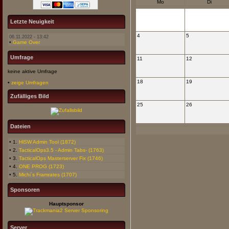
Mo
Di
Letzte Neuigkeit
4
5
06.11.2022 - 13:42
•
Game Over
Umfrage
11
12
keine aktive Umfrage
18
19
•
zeige Umfragen
Zufälliges Bild
25
26
Dateien
• 1.
HlSW Admin Tool (1872)
• 2.
TacticalOps3.5 - Admin Tabs- (1763)
• 3.
TacticalOps Masterserver Fix (1746)
• 4.
ONE PROG (1723)
• 5.
Michi´s Framrates (1707)
Sponsoren
Hauptsponsor
Server