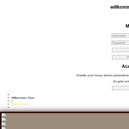
willkom
M
Acc
Erstelle noch heute deinen persönlich
Es geht schn
Willkommen Gast
|
Open Panel