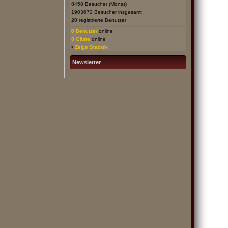
8458 Besucher (Monat)
1903672 Besucher insgesamt
20 registrierte Benutzer
0 Benutzer
online
8 Gäste
online
•
Zeige Statistik
Newsletter