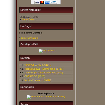
Letzte Neuigkeit
06.11.2022 - 13:42
•
Game Over
Umfrage
keine aktive Umfrage
•
zeige Umfragen
Zufälliges Bild
Dateien
• 1.
HlSW Admin Tool (1871)
• 2.
TacticalOps3.5 - Admin Tabs- (1763)
• 3.
TacticalOps Masterserver Fix (1746)
• 4.
ONE PROG (1723)
• 5.
Michi´s Framrates (1707)
Sponsoren
Hauptsponsor
Server