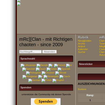
Rubrik
mRc
mRc][Clan - mit Richtigen
Neuigkeiten
Clan
chaoten - since 2009
Archiv
Tea
Artikel
Mitgl
Kalender
Clan
Suche
Clan
Ausz
Sprachwahl
Newsticker
AUSZEICHNUNGEN
Spenden
Sortiere:
unterstütze die Community mit deiner Spende
Rang:
1