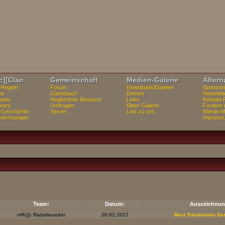
][Clan
Gemeinschaft
Medien-Galerie
Altern
-Regeln
Forum
Downloads/Dateien
Sponsori
ms
Gästebuch
Demos
Newslett
ieder
Registrierte Benutzer
Links
Kontakt 
wars
Umfragen
Bilder Galerie
Fordere 
-Geschichte
Server
Link zu uns
Werde Mi
eichnungen
Impress
Team:
Datum:
Auszeichnun
mRc][- Radarknacker
26.02.2017
Best Trackmania Ser